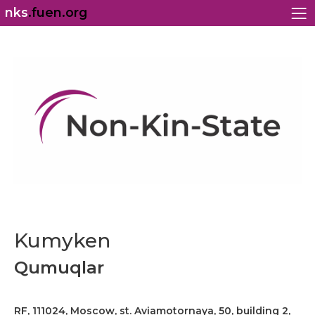
nks
.fuen.org
Kumyken
Qumuqlar
RF, 111024, Moscow, st. Aviamotornaya, 50, building 2,