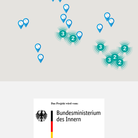
3
2
3
2
2
3
2